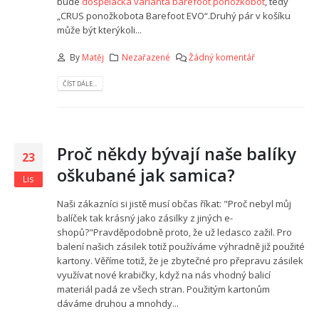
bude
dospělácká varianta barefoot ponožkobot
, tedy
„CRUS ponožkobota Barefoot EVO“.Druhý pár v košíku
může být kterýkoli...
By
Matěj
Nezařazené
Žádný komentář
ČÍST DÁLE...
Proč někdy bývají naše balíky
23
oškubané jak samica?
Lis
Naši zákazníci si jistě musí občas říkat: "Proč nebyl můj
balíček tak krásný jako zásilky z jiných e-
shopů?"Pravděpodobně proto, že už ledasco zažil. Pro
balení našich zásilek totiž používáme výhradně již použité
kartony. Věříme totiž, že je zbytečné pro přepravu zásilek
využívat nové krabičky, když na nás vhodný balicí
materiál padá ze všech stran. Použitým kartonům
dáváme druhou a mnohdy...