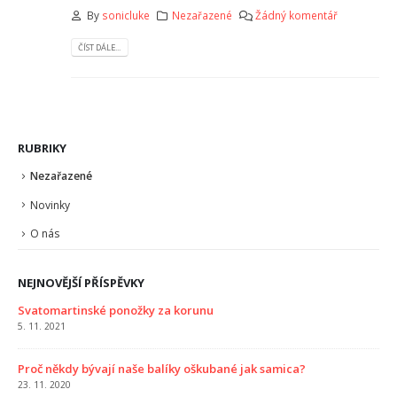
By
sonicluke
Nezařazené
Žádný komentář
ČÍST DÁLE...
RUBRIKY
Nezařazené
Novinky
O nás
NEJNOVĚJŠÍ PŘÍSPĚVKY
Svatomartinské ponožky za korunu
A c
5. 11. 2021
18. 
Proč někdy bývají naše balíky oškubané jak samica?
Kde
23. 11. 2020
12. 