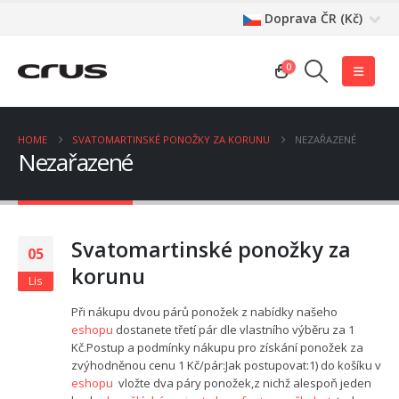
Doprava
ČR (Kč)
0
HOME
SVATOMARTINSKÉ PONOŽKY ZA KORUNU
NEZAŘAZENÉ
Nezařazené
Svatomartinské ponožky za
05
korunu
Lis
Při nákupu dvou párů ponožek z nabídky našeho
eshopu
dostanete třetí pár dle vlastního výběru za 1
Kč.Postup a podmínky nákupu pro získání ponožek za
zvýhodněnou cenu 1 Kč/pár:Jak postupovat:1) do košíku v
eshopu
vložte dva páry ponožek,z nichž alespoň jeden