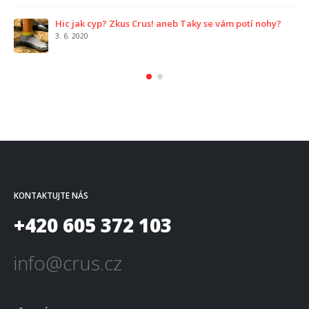
Hic jak cyp? Zkus Crus! aneb Taky se vám potí nohy?
Co 
3. 6. 2020
1. 1
KONTAKTUJTE NÁS
+420 605 372 103
info@crus.cz